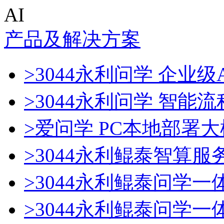
AI
产品及解决方案
>3044永利问学 企业级A
>3044永利问学 智能
>爱问学 PC本地部署
>3044永利鲲泰智算服
>3044永利鲲泰问学一
>3044永利鲲泰问学一体机