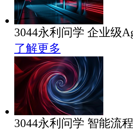
3044永利问学 企业级Ag
了解更多
3044永利问学 智能流