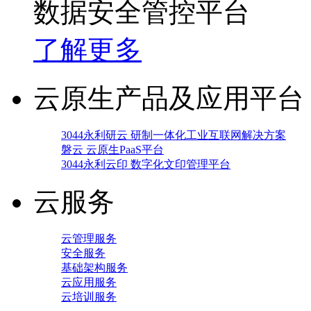
数据安全管控平台
了解更多
云原生产品及应用平台
3044永利研云 研制一体化工业互联网解决方案
磐云 云原生PaaS平台
3044永利云印 数字化文印管理平台
云服务
云管理服务
安全服务
基础架构服务
云应用服务
云培训服务