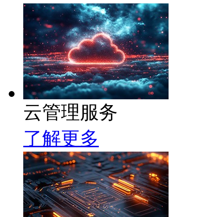
云管理服务
了解更多