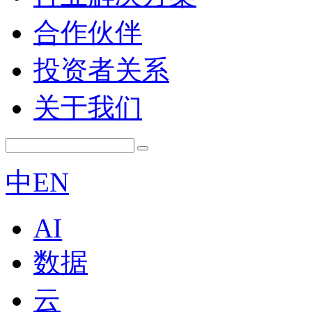
合作伙伴
投资者关系
关于我们
中
EN
AI
数据
云