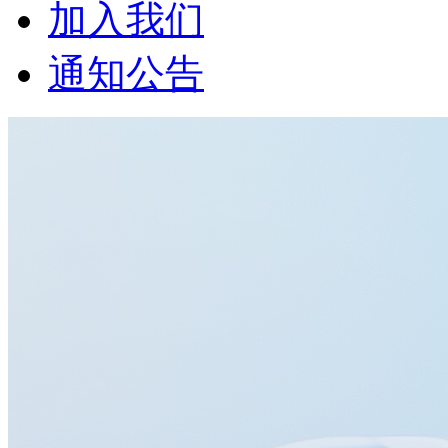
加入我们
通知公告