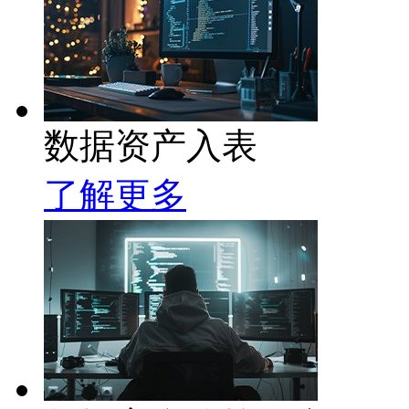
数据资产入表
了解更多