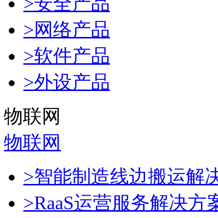
>安全产品
>网络产品
>软件产品
>外设产品
物联网
物联网
>智能制造线边搬运解
>RaaS运营服务解决方